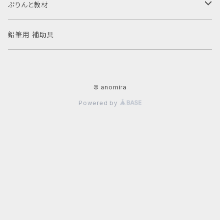
ぷりんと教材
anoぷりっシリーズ 種類別
鉛筆用 補助具
脳トレ
年齢別おすすめ
© anomira
視知覚
年少さん（3-4歳）
おうちでanomiraシリーズ『hokatigaぷりんと』
Powered by
こくご
年中さん（4-5歳）
定期コース（１年間分）
さんすう
年長さん（5-6歳）
１回分
えいご
小学生（低学年）
小学生（高学年）