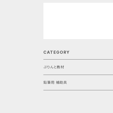
CATEGORY
ぷりんと教材
anoぷりっシリーズ 種類別
鉛筆用 補助具
脳トレ
年齢別おすすめ
視知覚
年少さん（3-4歳）
おうちでanomiraシリーズ『hokatigaぷりん